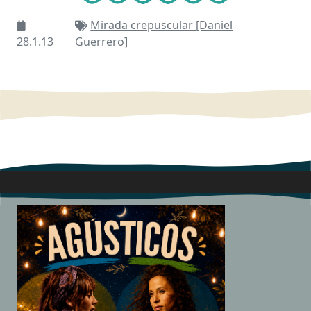
Mirada crepuscular [Daniel
28.1.13
Guerrero]