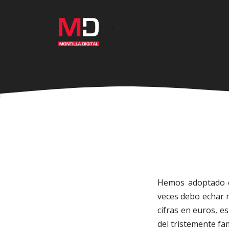
Ir
al
·
contenido
principal
Hemos adoptado e
veces debo echar m
cifras en euros, e
del tristemente fa