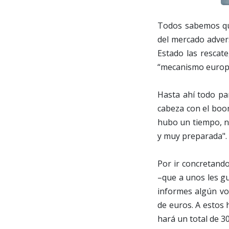
Todos sabemos que
del mercado advers
Estado las rescate
“mecanismo europeo
Hasta ahí todo par
cabeza con el boom
hubo un tiempo, n
y muy preparada".
Por ir concretand
–que a unos les g
informes algún vo
de euros. A estos 
hará un total de 3