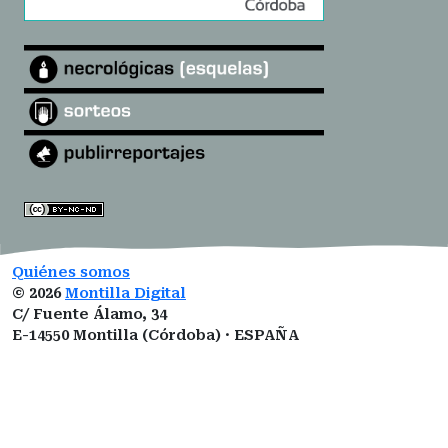
Quiénes somos
©
2026
Montilla Digital
C/ Fuente Álamo, 34
E-14550 Montilla (Córdoba) · ESPAÑA
montilladigital@gmail.com
ISSN:
3101-0377
ROMDA:
VZ1I5LUCNM
Designed by
Open Themes
&
Nahuatl.mx
.