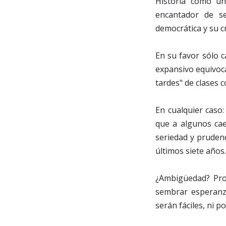
Historia como un
encantador de s
democrática y su c
En su favor sólo c
expansivo equivoc
tardes" de clases c
En cualquier caso
que a algunos cae
seriedad y pruden
últimos siete años.
¿Ambigüedad? Prob
sembrar esperanza
serán fáciles, ni p