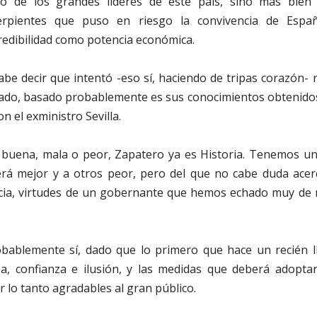
o de los grandes líderes de este país, sino más bie
erpientes que puso en riesgo la convivencia de Espa
redibilidad como potencia económica.
abe decir que intentó -eso sí, haciendo de tripas corazón- 
ado, basado probablemente es sus conocimientos obtenidos 
on el exministro Sevilla.
: buena, mala o peor, Zapatero ya es Historia. Tenemos u
rá mejor y a otros peor, pero del que no cabe duda acer
cia, virtudes de un gobernante que hemos echado muy de
ablemente sí, dado que lo primero que hace un recién l
, confianza e ilusión, y las medidas que deberá adopta
or lo tanto agradables al gran público.