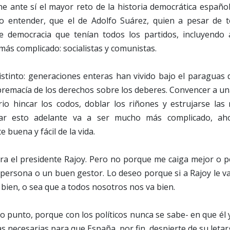
ne ante sí el mayor reto de la historia democrática españo
o entender, que el de Adolfo Suárez, quien a pesar de t
 democracia que tenían todos los partidos, incluyendo 
ás complicado: socialistas y comunistas.
istinto: generaciones enteras han vivido bajo el paraguas 
premacía de los derechos sobre los deberes. Convencer a u
io hincar los codos, doblar los riñones y estrujarse las
car esto adelante va a ser mucho más complicado, ah
 buena y fácil de la vida.
ra el presidente Rajoy. Pero no porque me caiga mejor o p
ersona o un buen gestor. Lo deseo porque si a Rajoy le va
 bien, o sea que a todos nosotros nos va bien.
to punto, porque con los políticos nunca se sabe- en que él
s necesarias para que España, por fin, despierte de su letar