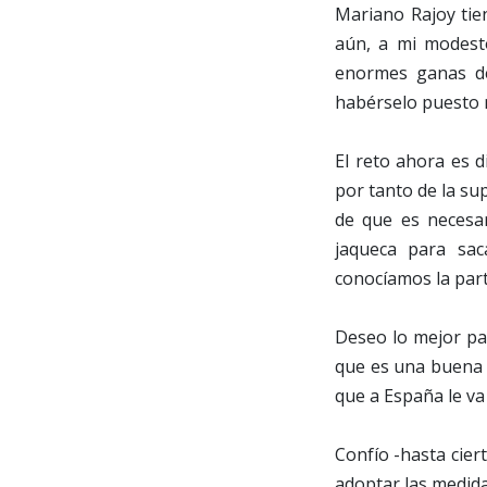
Mariano Rajoy tie
aún, a mi modest
enormes ganas de
habérselo puesto m
El reto ahora es d
por tanto de la su
de que es necesar
jaqueca para sa
conocíamos la parte
Deseo lo mejor pa
que es una buena p
que a España le va
Confío -hasta cier
adoptar las medida