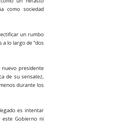
n como un nefasto
ña como sociedad
rectificar un rumbo
a lo largo de "dos
n nuevo presidente
ca de su sensatez,
 menos durante los
legado es intentar
r este Gobierno ni