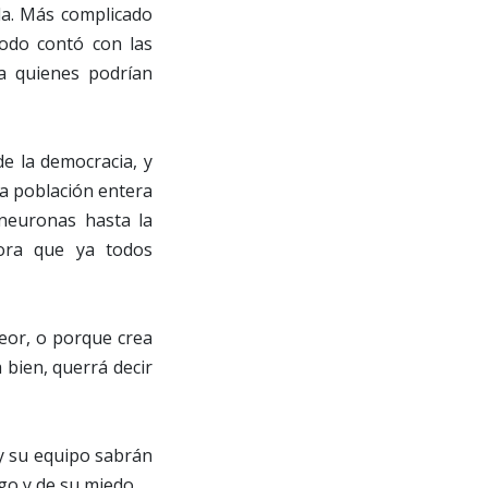
la. Más complicado
odo contó con las
a quienes podrían
de la democracia, y
na población entera
 neuronas hasta la
ora que ya todos
eor, o porque crea
 bien, querrá decir
 y su equipo sabrán
go y de su miedo.