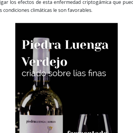
gar los efectos de esta enfermedad criptogámica que pue
as condiciones climáticas le son favorables.