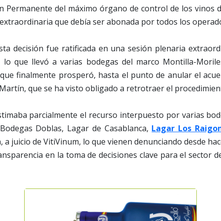
n Permanente del máximo órgano de control de los vinos d
xtraordinaria que debía ser abonada por todos los operado
ta decisión fue ratificada en una sesión plenaria extraord
 lo que llevó a varias bodegas del marco Montilla-Moril
 que finalmente prosperó, hasta el punto de anular el acu
 Martín, que se ha visto obligado a retrotraer el procedimien
stimaba parcialmente el recurso interpuesto por varias bo
 Bodegas Doblas, Lagar de Casablanca,
Lagar Los Raigo
a, a juicio de VitiVinum, lo que vienen denunciando desde hac
ransparencia en la toma de decisiones clave para el sector de