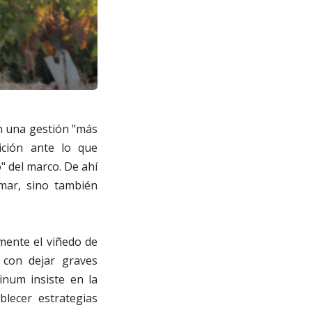
n una gestión "más
ición ante lo que
" del marco. De ahí
rmar, sino también
lmente el viñedo de
con dejar graves
inum insiste en la
blecer estrategias