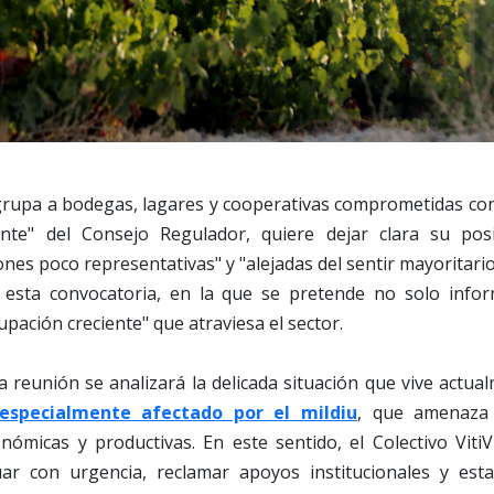
 agrupa a bodegas, lagares y cooperativas comprometidas co
ente" del Consejo Regulador, quiere dejar clara su pos
ones poco representativas" y "alejadas del sentir mayoritario
 esta convocatoria, en la que se pretende no solo info
upación creciente" que atraviesa el sector.
 reunión se analizará la delicada situación que vive actua
especialmente afectado por el mildiu
, que amenaza 
nómicas y productivas. En este sentido, el Colectivo VitiV
ar con urgencia, reclamar apoyos institucionales y esta