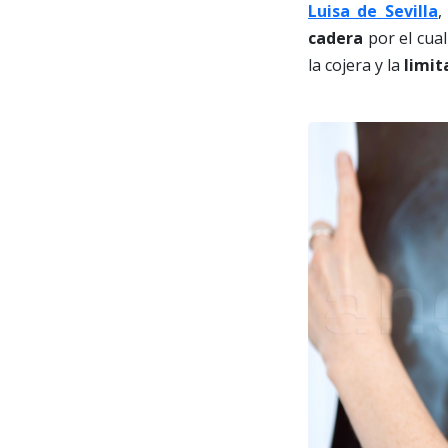
Luisa de Sevilla
,
cadera
por el cua
la cojera y la
limit