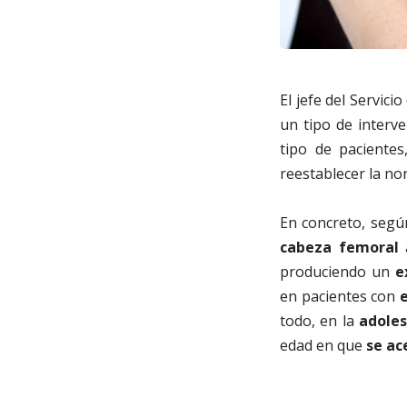
El jefe del Servic
un tipo de interv
tipo de paciente
reestablecer la no
En concreto, según
cabeza femoral
a
produciendo un
e
en pacientes con
todo, en la
adole
edad en que
se ac