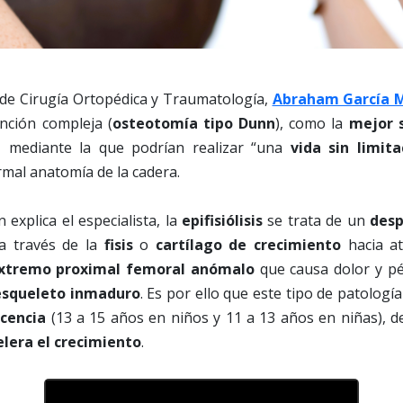
io de Cirugía Ortopédica y Traumatología,
Abraham García 
ención compleja (
osteotomía tipo Dunn
), como la
mejor 
s, mediante la que podrían realizar “una
vida sin limit
rmal anatomía de la cadera.
 explica el especialista, la
epifisiólisis
se trata de un
desp
 través de la
fisis
o
cartílago de crecimiento
hacia at
xtremo proximal femoral anómalo
que causa dolor y pé
esqueleto inmaduro
. Es por ello que este tipo de patologí
scencia
(13 a 15 años en niños y 11 a 13 años en niñas), d
elera el crecimiento
.