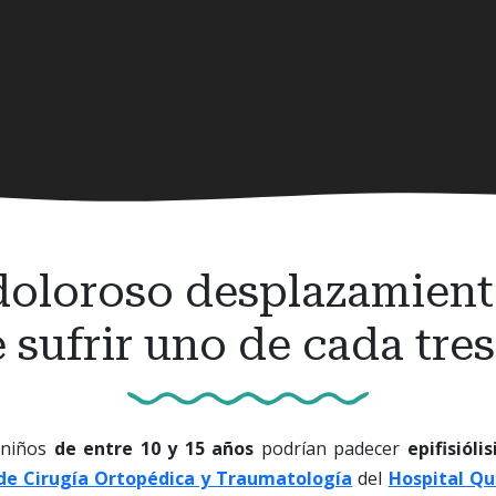
el doloroso desplazamien
 sufrir uno de cada tres
 niños
de entre 10 y 15 años
podrían padecer
epifisiólis
 de Cirugía Ortopédica y Traumatología
del
Hospital Qu