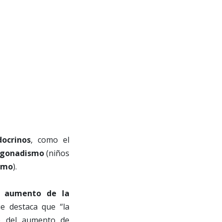
docrinos
, como el
ogonadismo
(niños
smo
).
n
aumento de la
e destaca que “la
e del aumento de