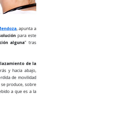
Mendoza
, apunta a
solución
para este
ación alguna
” tras
lazamiento de la
rás y hacia abajo,
rdida de movilidad
a se produce, sobre
ebido a que es a la