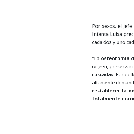
Por sexos, el jefe
Infanta Luisa pre
cada dos y uno cad
“La
osteotomía 
origen, preservand
roscadas
. Para el
altamente demandan
restablecer la 
totalmente norm