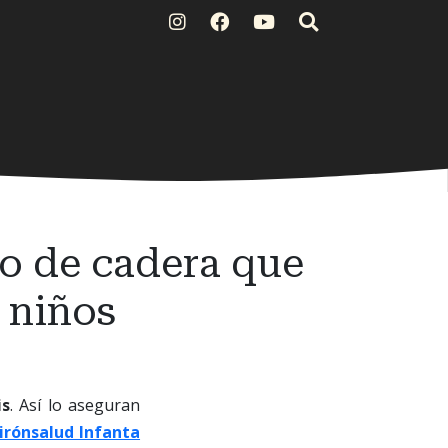
to de cadera que
 niños
is
. Así lo aseguran
irónsalud Infanta