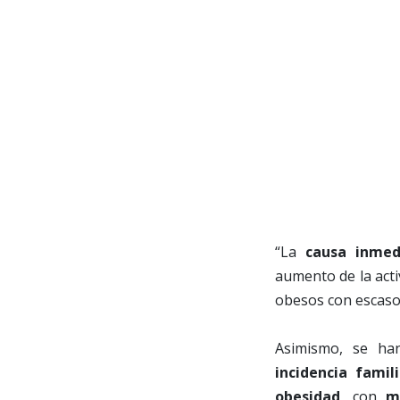
“La
causa inmed
aumento de la acti
obesos con escaso d
Asimismo, se h
incidencia famili
obesidad
, con
m