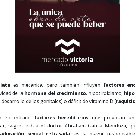
iata
es mecánica, pero también influyen
factores en
vidad de la
hormona del crecimiento
, hipotiroidismo,
hip
esarrollo de los genitales) o déficit de vitamina D (
raquiti
an encontrado
factores hereditarios
que provocan u
ar
, según indica el doctor Abraham García Mendoza, qu
aduración sexual retrasada
, es la mayor responsabl