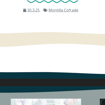
30.3.25
Montilla Cofrade