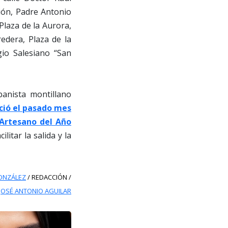
ión, Padre Antonio
Plaza de la Aurora,
edera, Plaza de la
gio Salesiano “San
banista montillano
eció el pasado mes
Artesano del Año
litar la salida y la
ONZÁLEZ
/ REDACCIÓN /
JOSÉ ANTONIO AGUILAR