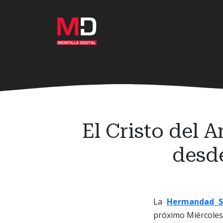
Ir
al
·
contenido
principal
El Cristo del 
desde
La
Hermandad Sa
próximo Miércoles 