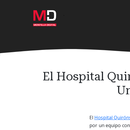
Ir
al
·
contenido
principal
El Hospital Qu
Un
El
Hospital Quirón
por un equipo con 