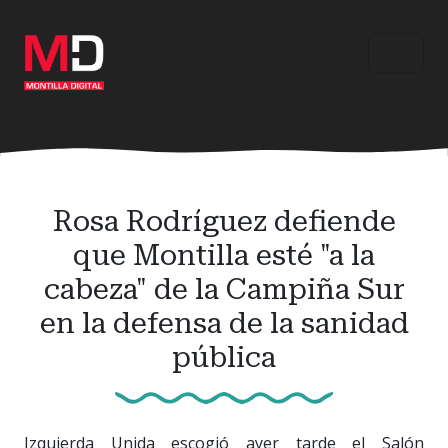
Ir
al
contenido
principal
Rosa Rodríguez defiende
que Montilla esté "a la
cabeza" de la Campiña Sur
en la defensa de la sanidad
pública
Izquierda Unida escogió ayer tarde el Salón