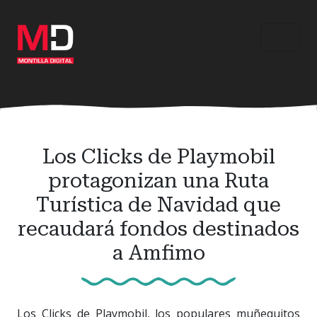
Ir
al
contenido
principal
Los Clicks de Playmobil
protagonizan una Ruta
Turística de Navidad que
recaudará fondos destinados
a Amfimo
Los Clicks de Playmobil, los populares muñequitos