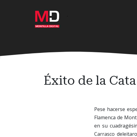
Ir
al
·
contenido
principal
Éxito de la Cat
Pese hacerse espe
Flamenca de Montil
en su cuadragésim
Carrasco deleitar