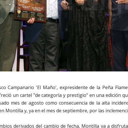
sco Campanario 'El Maño', expresidente de la Peña Flame
freció un cartel "de categoría y prestigio" en una edición q
ado mes de agosto como consecuencia de la alta incidenc
en Montilla y, ya en el mes de septiembre, por las inclemenc
mbios derivados del cambio de fecha, Montilla va a disfrut