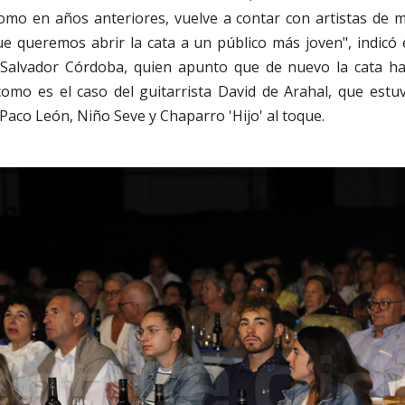
omo en años anteriores, vuelve a contar con artistas de m
e queremos abrir la cata a un público más joven", indicó 
 Salvador Córdoba, quien apunto que de nuevo la cata h
como es el caso del guitarrista David de Arahal, que es
Paco León, Niño Seve y Chaparro 'Hijo' al toque.