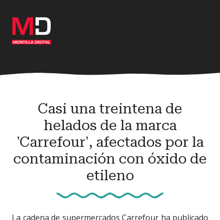
Ir
al
contenido
principal
Casi una treintena de
helados de la marca
'Carrefour', afectados por la
contaminación con óxido de
etileno
La cadena de supermercados Carrefour ha publicado