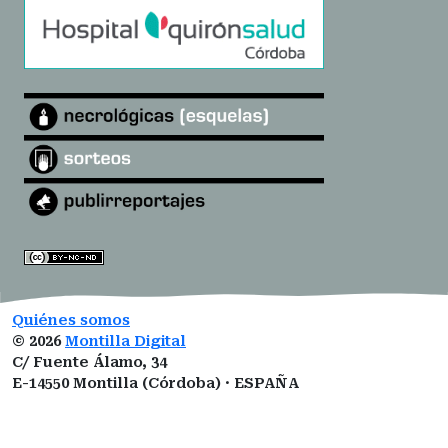
Quiénes somos
©
2026
Montilla Digital
C/ Fuente Álamo, 34
E-14550 Montilla (Córdoba) · ESPAÑA
montilladigital@gmail.com
ISSN:
3101-0377
ROMDA:
VZ1I5LUCNM