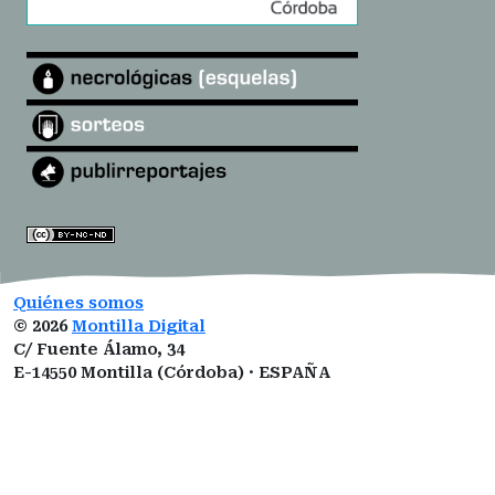
Quiénes somos
©
2026
Montilla Digital
C/ Fuente Álamo, 34
E-14550 Montilla (Córdoba) · ESPAÑA
montilladigital@gmail.com
ISSN:
3101-0377
ROMDA:
VZ1I5LUCNM
Designed by
Open Themes
&
Nahuatl.mx
.