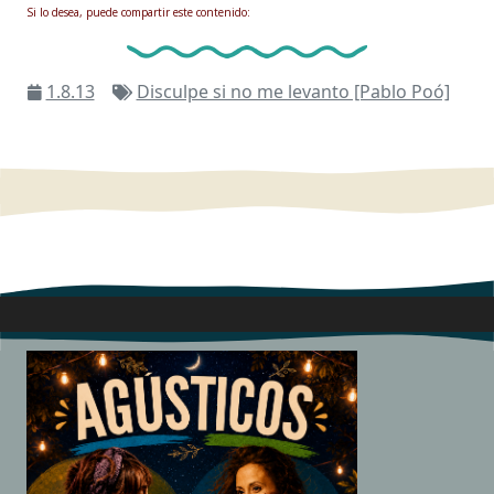
Si lo desea, puede compartir este contenido:
1.8.13
Disculpe si no me levanto [Pablo Poó]