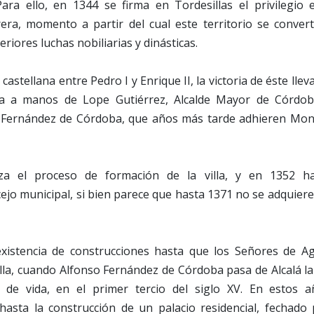
Para ello, en 1344 se firma en Tordesillas el privilegio 
ra, momento a partir del cual este territorio se conve
riores luchas nobiliarias y dinásticas.
 castellana entre Pedro I y Enrique II, la victoria de éste llev
lla a manos de Lope Gutiérrez, Alcalde Mayor de Córdoba
 Fernández de Córdoba, que años más tarde adhieren Montil
za el proceso de formación de la villa, y en 1352 h
jo municipal, si bien parece que hasta 1371 no se adquiere
xistencia de construcciones hasta que los Señores de Ag
lla, cuando Alfonso Fernández de Córdoba pasa de Alcalá la
de vida, en el primer tercio del siglo XV. En estos añ
asta la construcción de un palacio residencial, fechado