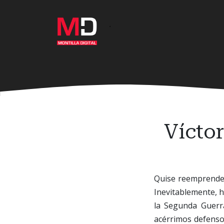
Ir
al
·
contenido
principal
Víctor
Quise reemprender
Inevitablemente, h
la Segunda Guerr
acérrimos defensor