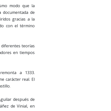
mismo modo que la
oria documentada de
ridos gracias a la
do con el término
diferentes teorías
ladores en tiempos
 remonta a 1333.
e carácter real. El
tillo.
Aguilar después de
áñez de Vinial, en