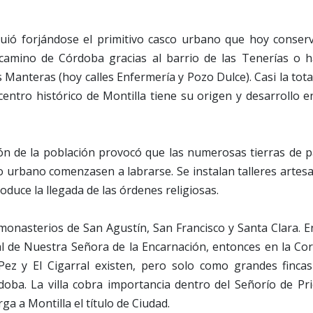
guió forjándose el primitivo casco urbano que hoy conserv
camino de Córdoba gracias al barrio de las Tenerías o ha
s Manteras (hoy calles Enfermería y Pozo Dulce). Casi la tot
ntro histórico de Montilla tiene su origen y desarrollo en
ón de la población provocó que las numerosas tierras de 
 urbano comenzasen a labrarse. Se instalan talleres artesa
oduce la llegada de las órdenes religiosas.
 monasterios de San Agustín, San Francisco y Santa Clara. 
al de Nuestra Señora de la Encarnación, entonces en la Cor
Pez y El Cigarral existen, pero solo como grandes finca
oba. La villa cobra importancia dentro del Señorío de Pr
rga a Montilla el título de Ciudad.