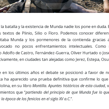
la batalla y la existencia de Munda nadie los pone en duda. 
 textos de Plinio, Silio o Floro. Podemos conocer diferen
itaba Munda y los pormenores de la contienda gracias a
vocado no pocos enfrentamientos intelectuales. Como m
 Adolfo de Castro, Fernández-Guerra, Oliver Hurtado o Jos
ctivamente, en ciudades tan alejadas como Jerez, Estepa, Os
 en los últimos años el debate se posicionó a favor de nu
ca ha aparecido una prueba definitiva que confirme lo que
olina, en su libro
Montilla. Apuntes históricos de esta ciudad
, 
amientos que “
partiendo del principio de que Munda fue lo que
la época de los fenicios en el siglo XV a.C.
”.