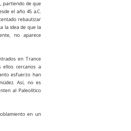
, partiendo de que
esde el año 45 a.C.
ntentado rebautizar
a la idea de que la
ente, no aparece
ntrados en Trance
 ellos cercanos a
tanto esfuerzo han
múdez. Así, no es
ten al Paleolítico
poblamiento en un