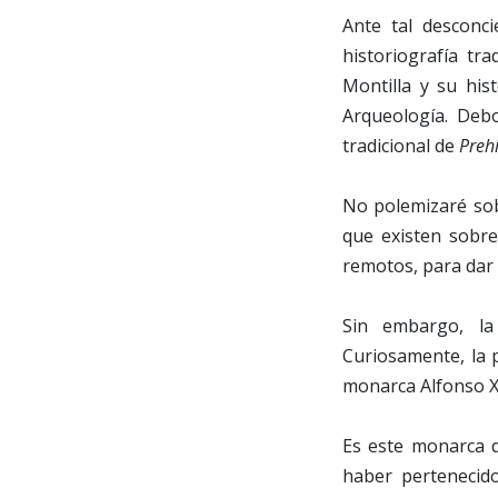
Ante tal desconc
historiografía tra
Montilla y su his
Arqueología. Deb
tradicional de
Prehi
No polemizaré sob
que existen sobre
remotos, para dar s
Sin embargo, la
Curiosamente, la p
monarca Alfonso XI
Es este monarca q
haber pertenecido