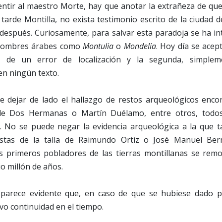
entir al maestro Morte, hay que anotar la extrañeza de que
rde Montilla, no exista testimonio escrito de la ciudad d
 después. Curiosamente, para salvar esta paradoja se ha i
 nombres árabes como
Montulia
o
Mondelia
. Hoy día se acept
o de un error de localización y la segunda, simplem
en ningún texto.
 dejar de lado el hallazgo de restos arqueológicos enco
o de Dos Hermanas o Martín Duélamo, entre otros, todos
. No se puede negar la evidencia arqueológica a la que 
listas de la talla de Raimundo Ortiz o José Manuel Ber
s primeros pobladores de las tierras montillanas se remon
io millón de años.
r, parece evidente que, en caso de que se hubiese dado 
vo continuidad en el tiempo.