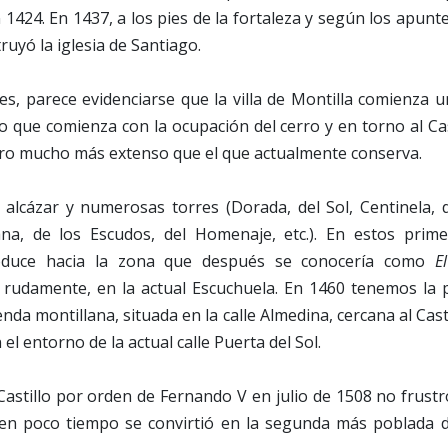
1424. En 1437, a los pies de la fortaleza y según los apun
ruyó la iglesia de Santiago.
es, parece evidenciarse que la villa de Montilla comienza 
o que comienza con la ocupación del cerro y en torno al Cas
tro mucho más extenso que el que actualmente conserva.
 alcázar y numerosas torres (Dorada, del Sol, Centinela, 
ana, de los Escudos, del Homenaje, etc.). En estos prim
oduce hacia la zona que después se conocería como
E
 rudamente, en la actual Escuchuela. En 1460 tenemos la 
enda montillana, situada en la calle Almedina, cercana al Casti
 el entorno de la actual calle Puerta del Sol.
Castillo por orden de Fernando V en julio de 1508 no frustr
 en poco tiempo se convirtió en la segunda más poblada